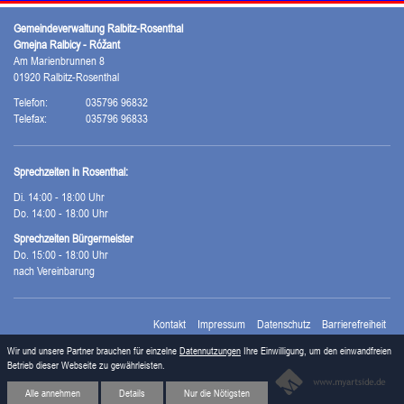
Gemeindeverwaltung Ralbitz-Rosenthal
Gmejna Ralbicy - Róžant
Am Marienbrunnen 8
01920 Ralbitz-Rosenthal
Telefon:
035796 96832
Telefax:
035796 96833
Sprechzeiten in Rosenthal:
Di. 14:00 - 18:00 Uhr
Do. 14:00 - 18:00 Uhr
Sprechzeiten Bürgermeister
Do. 15:00 - 18:00 Uhr
nach Vereinbarung
Kontakt
Impressum
Datenschutz
Barrierefreiheit
Wir und unsere Partner brauchen für einzelne
Datennutzungen
Ihre Einwilligung, um den einwandfreien
Betrieb dieser Webseite zu gewährleisten.
Alle annehmen
Details
Nur die Nötigsten